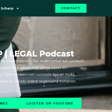
 Scherp
CONTACT
 | LEGAL Podcast
 inspiratiebron. Elke ondernemer kan juridisch
vermakende podcast met echte cases en
/ Q&A’-sessies met concrete tips en tricks.
eien en steady iedere tegenwind trotseren.
UNES
LUISTER OP YOUTUBE