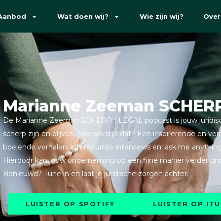
Aanbod
Wat doen wij?
Wie zijn wij?
Over
Marianne Zeeman SCHERP
De Marianne Zeeman SCHERP | LEGAL podcast is jouw juridische
scherp zijn en blijven, hoe word je dat? Een inspirerende en 
boeiende verhalen, interessante interviews en ‘ask me anything 
Hierdoor kan jouw onderneming op een fijne manier verder gro
Benieuwd? Tune in en laat je juridische zorgen achter.
LUISTER OP SPOTIFY
LUISTER OP IT