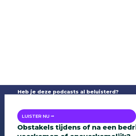
Heb je deze podcasts al beluisterd?
LUISTER NU ⭢
Obstakels tijdens of na een bed