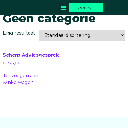
Home
/ Geen categorie
CONTACT
Geen categorie
Scherp adviesgesprek
Enig resultaat
Scherp Adviesgesprek
€
325,00
Toevoegen aan
winkelwagen